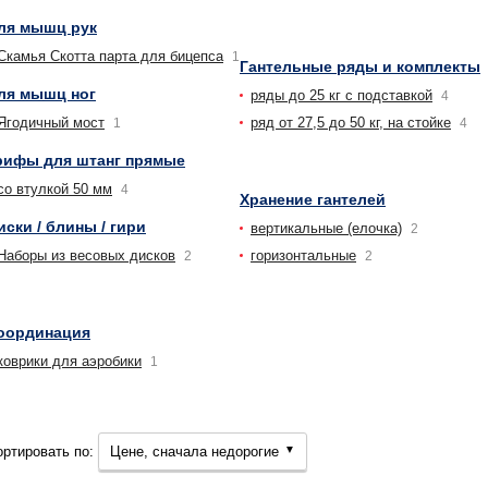
ля мышц рук
Скамья Скотта парта для бицепса
1
Гантельные ряды и комплекты
ля мышц ног
ряды до 25 кг с подставкой
4
Ягодичный мост
ряд от 27,5 до 50 кг, на стойке
1
4
рифы для штанг прямые
со втулкой 50 мм
4
Хранение гантелей
иски / блины / гири
вертикальные (елочка)
2
Наборы из весовых дисков
горизонтальные
2
2
оординация
коврики для аэробики
1
ортировать по:
Цене, сначала недорогие
▼