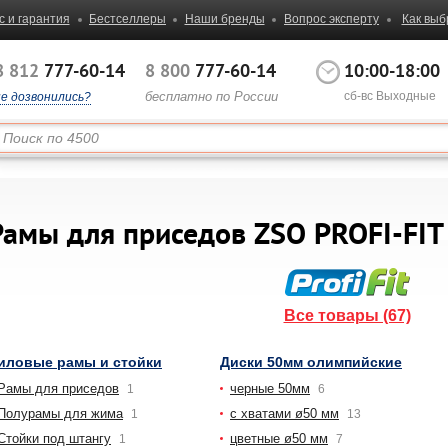
с и гарантия
Бестселлеры
Наши бренды
Вопрос эксперту
Как выб
8 812
777-60-14
8 800
777-60-14
10:00-18:00
бесплатно по России
сб-вс Выходные
не дозвонились?
Рамы для приседов ZSO PROFI-FIT
Все товары (67)
иловые рамы и стойки
Диски 50мм олимпийские
Рамы для приседов
черные 50мм
1
6
Полурамы для жима
с хватами ø50 мм
1
13
Стойки под штангу
цветные ø50 мм
1
7