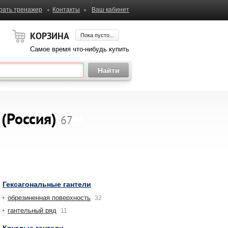
рать тренажер
Контакты
Ваш кабинет
КОРЗИНА
Пока пусто...
Самое время что-нибудь купить
 (Россия)
67
Гексагональные гантели
обрезиненная поверхность
32
гантельный ряд
11