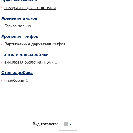
Круглые гантели
наборы из круглых гантелей
1
Хранение дисков
Горизонтально
1
Хранение грифов
Вертикальные держатели грифов
1
Гантели для аэробики
виниловая оболочка (ПВХ)
1
Степ-аэробика
плиобоксы
1
Вид каталога:
▼