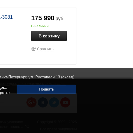
175 990
A-3081
руб.
в наличии
В корзину
Сравнить
анкт-Петербург, ул. Руставели 13 (склад)
осмотреть контакты и реквизиты
декс
даете
аких условиях
Copyright © 2009 - 2026
ского кодекса РФ
Все права защищены