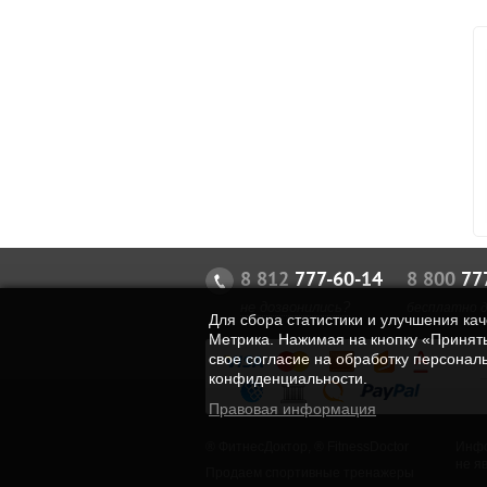
8 812
777-60-14
8 800
777
не дозвонились?
бесплатно д
Для сбора статистики и улучшения ка
Метрика. Нажимая на кнопку «Принять
свое согласие на обработку персонал
конфиденциальности.
Правовая информация
® ФитнесДоктор, ® FitnessDoctor
Инфо
не я
Продаем спортивные тренажеры