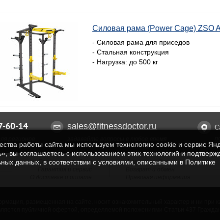
Силовая рама (Power Cage) ZSO 
- Силовая рама для приседов
- Стальная конструкция
- Нагрузка: до 500 кг
-60-14
sales@fitnessdoctor.ru
С
п
ля регионов
задавайте вопросы в любое время
чества работы сайта мы используем технологию cookie и сервис Ян
», вы соглашаетесь с использованием этих технологий и подтверж
Советы по выбору
Акции и скидки
ьных данных, в соответствии с условиями, описанными в Политике
Гарантия и сервис
Возврат и обмен
О доставке и оплате
Правовая информация
рмация, размещенная на сайте, носит ознакомительный характер и ни при к
вляется публичной офертой, определяемой положениями Статьи 437 Граждан