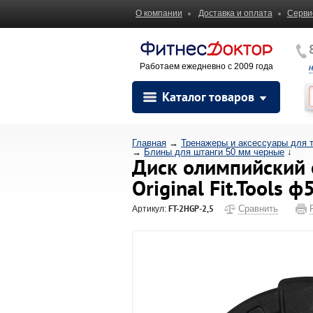
О компании
Доставка и оплата
Серви
Работаем ежедневно с 2009 года
Каталог товаров
Главная
→
Тренажеры и аксессуары для 
→
Блины для штанги 50 мм черные
↓
Диск олимпийский 
Original Fit.Tools 
FT-2HGP-2,5
Сравнить
Артикул: