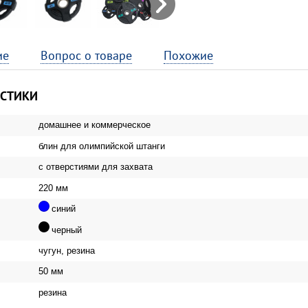
Next
ие
Вопрос о товаре
Похожие
ИСТИКИ
домашнее и коммерческое
блин для олимпийской штанги
с отверстиями для захвата
220 мм
синий
черный
чугун, резина
50 мм
резина