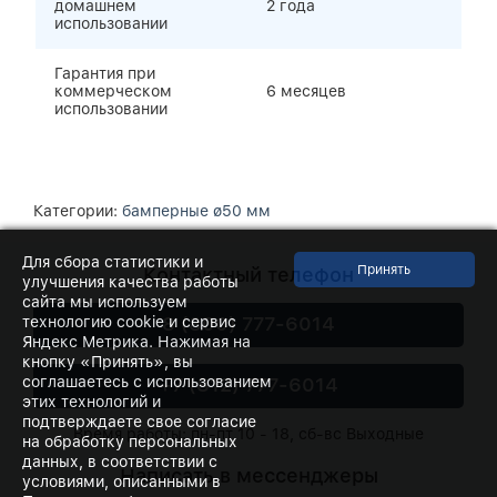
домашнем
2 года
использовании
Гарантия при
коммерческом
6 месяцев
использовании
Категории:
бамперные ø50 мм
Для сбора статистики и
Контактный телефон
улучшения качества работы
сайта мы используем
8 (800) 777-6014
технологию cookie и сервис
Яндекс Метрика. Нажимая на
кнопку «Принять», вы
+7 (812) 777-6014
соглашаетесь с использованием
этих технологий и
подтверждаете свое согласие
Время работы: пн-пт 10 - 18, сб-вс Выходные
на обработку персональных
данных, в соответствии с
Написать в мессенджеры
условиями, описанными в