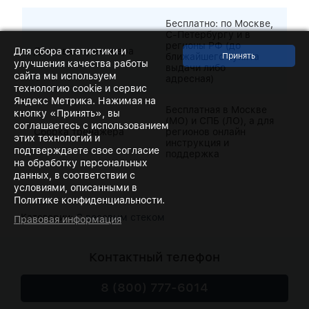
Бесплатно: по Москве,
С-Петербургу и в
регионы РФ (до
Для сбора статистики и
Доставка тренажера
ближайшего пункта
улучшения качества работы
выдачи либо
сайта мы используем
адресная)
технологию cookie и сервис
Яндекс Метрика. Нажимая на
Бесплатная в Москве
кнопку «Принять», вы
(МО) и СПБ (ЛО), а для
соглашаетесь с использованием
Сборка тренажера
регионов онлайн
этих технологий и
инструкция и
подтверждаете свое согласие
поддержка
на обработку персональных
данных, в соответствии с
условиями, описанными в
Политике конфиденциальности.
Категории:
С весовым стеком
Правовая информация
Контактный телефон
8 (800) 777-6014