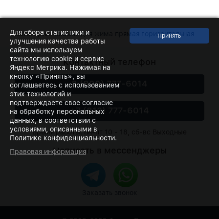
Для сбора статистики и
Категории:
Скамья для жима прямая горизонтальная
улучшения качества работы
сайта мы используем
технологию cookie и сервис
Контактный телефон
Яндекс Метрика. Нажимая на
кнопку «Принять», вы
8 (800) 777-6014
соглашаетесь с использованием
этих технологий и
подтверждаете свое согласие
+7 (812) 777-6014
на обработку персональных
данных, в соответствии с
условиями, описанными в
Время работы: пн-пт 10 - 18, сб-вс Выходные
Политике конфиденциальности.
Написать в мессенджеры
Правовая информация
Заказать звонок