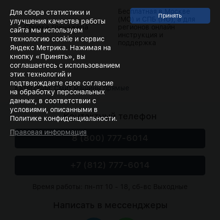
Бесплатная в Москве
Для сбора статистики и
(МО) и СПБ (ЛО), а для
улучшения качества работы
Сборка тренажера
регионов онлайн
сайта мы используем
инструкция и
технологию cookie и сервис
поддержка
Яндекс Метрика. Нажимая на
кнопку «Принять», вы
соглашаетесь с использованием
этих технологий и
подтверждаете свое согласие
Категории:
Смит машины прямые
на обработку персональных
данных, в соответствии с
условиями, описанными в
Контактный телефон
Политике конфиденциальности.
Правовая информация
8 (800) 777-6014
+7 (812) 777-6014
Время работы: пн-пт 10 - 18, сб-вс Выходные
Написать в мессенджеры