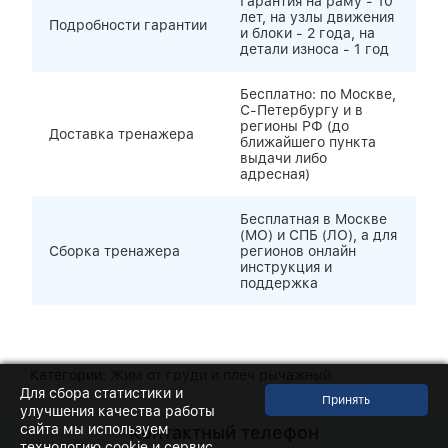
Гарантия на раму - 10
лет, на узлы движения
Подробности гарантии
и блоки - 2 года, на
детали износа - 1 год
Бесплатно: по Москве,
С-Петербургу и в
регионы РФ (до
Доставка тренажера
ближайшего пункта
выдачи либо
адресная)
Бесплатная в Москве
(МО) и СПБ (ЛО), а для
Сборка тренажера
регионов онлайн
инструкция и
поддержка
Категории:
Жим от груди и плеч рычажный
Для сбора статистики и
улучшения качества работы
сайта мы используем
Контактный телефон
технологию cookie и сервис