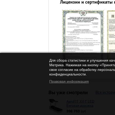
Лицензии и сертификаты 
Для сбора статистики и улучшения ка
Метрика. Нажимая на кнопку «Принять
свое согласие на обработку персонал
конфиденциальности.
Правовая информация
Вы уже смотрели
Вся истор
AeroFIT X4-T LED
Беговая дорожка
996 760
руб.