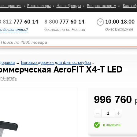
с и гарантия
Бестселлеры
Наши бренды
Вопрос эксперту
Как выб
8 812
777-60-14
8 800
777-60-14
10:00-18:00
бесплатно по России
сб-вс Выходные
не дозвонились?
дорожки
→
Беговые дорожки для фитнес клубов
↓
оммерческая AeroFIT X4-T LED
печатать
996 760
в наличии