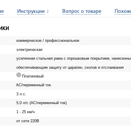
ие
Инструкции
Вопрос о товаре
Похож
2
ИКИ
коммерческое / профессиональное
электрическая
усиленная стальная рама с порошковым покрытием, нанесенны
обеспечивающим защиту от царапин, сколов и отслаивания
Платиновый
AC/переменный ток
3 л.с.
5,0 л/с (AC/переменный ток)
1 - 25 км/ч
от сети 220В