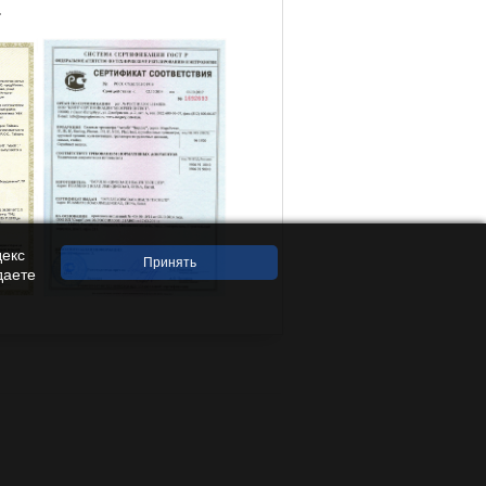
.
декс
даете