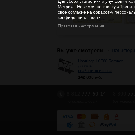
Для сбора статистики и улучшения ка
Метрика. Нажимая на кнопку «Принять
свое согласие на обработку персонал
конфиденциальности.
Правовая информация
Вы уже смотрели
Вся истор
Hasttings LCT80 Беговая
дорожка
реабилитационная
142 690
руб.
8 812
777-60-14
8 800
777
не дозвонились?
бесплатно д