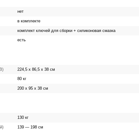
нет
в комплекте
комплект ключей для сборки + силиконовая смазка
есть
224,5 х 86,5 х 38 см
 В)
80 кг
200 х 95 х 38 см
130 кг
139 — 198 см
й)