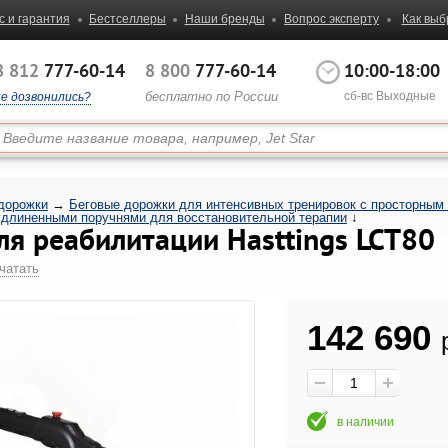
с и гарантия
Бестселлеры
Наши бренды
Вопрос эксперту
Как выб
8 812
777-60-14
8 800
777-60-14
10:00-18:00
бесплатно по России
сб-вс Выходные
не дозвонились?
дорожки
→
Беговые дорожки для интенсивных тренировок с просторным
удлиненными поручнями для восстановительной терапии
↓
ля реабилитации Hasttings LCT80
чатать
142 690
в наличии