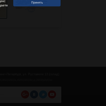
декс
даете
анкт-Петербург, ул. Руставели 13 (склад)
осмотреть контакты и реквизиты