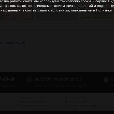
чества работы сайта мы используем технологию cookie и сервис Ян
», вы соглашаетесь с использованием этих технологий и подтверж
ьных данных, в соответствии с условиями, описанными в Политике
ия просмотров
-60-14
sales@fitnessdoctor.ru
С
п
ля регионов
задавайте вопросы в любое время
Советы по выбору
Акции и скидки
Гарантия и сервис
Возврат и обмен
О доставке и оплате
Правовая информация