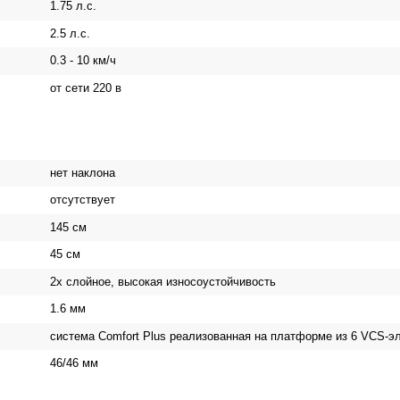
1.75 л.с.
2.5 л.с.
0.3 - 10 км/ч
от сети 220 в
нет наклона
отсутствует
145 см
45 см
2х слойное, высокая износоустойчивость
1.6 мм
система Comfort Plus реализованная на платформе из 6 VCS-э
46/46 мм