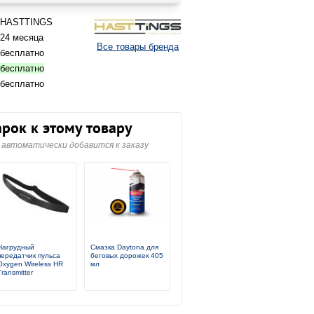
HASTTINGS
24 месяца
Все товары бренда
бесплатно
бесплатно
бесплатно
рок к этому товару
автоматически добавится к заказу
Нагрудный
Смазка Daytona для
передатчик пульса
беговых дорожек 405
Oxygen Wireless HR
мл
Transmitter