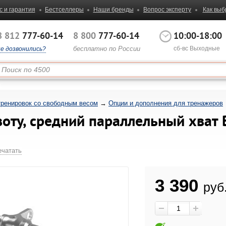
с и гарантия
Бестселлеры
Наши бренды
Вопрос эксперту
Как выб
8 812
777-60-14
8 800
777-60-14
10:00-18:00
бесплатно по России
сб-вс Выходные
не дозвонились?
тренировок со свободным весом
→
Опции и дополнения для тренажеров
ивоту, средний параллельный хва
ечатать
3 390
руб