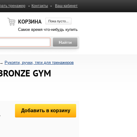
рать тренажер
Контакты
Ваш кабинет
КОРЗИНА
Пока пусто...
Самое время что-нибудь купить
→
Рукояти, ручки, тяги для тренажеров
т BRONZE GYM
Добавить в корзину
.