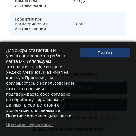
домашнем
3 года
использовании
Гарантия при
коммерческом
1 год
использовании
Для сбора статистики и
улучшения качества работы
Категории:
со втулкой 50 мм
сайта мы используем
технологию cookie и сервис
Яндекс Метрика. Нажимая на
Контактный телефон
кнопку «Принять», вы
соглашаетесь с использованием
8 (800) 777-6014
этих технологий и
подтверждаете свое согласие
на обработку персональных
+7 (812) 777-6014
данных, в соответствии с
условиями, описанными в
Политике конфиденциальности.
Время работы: пн-пт 10 - 18, сб-вс Выходные
Правовая информация
Написать в мессенджеры