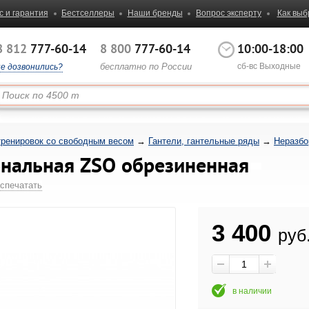
с и гарантия
Бестселлеры
Наши бренды
Вопрос эксперту
Как выб
8 812
777-60-14
8 800
777-60-14
10:00-18:00
бесплатно по России
сб-вс Выходные
не дозвонились?
тренировок со свободным весом
→
Гантели, гантельные ряды
→
Неразбо
гональная ZSO обрезиненная
спечатать
3 400
руб
в наличии