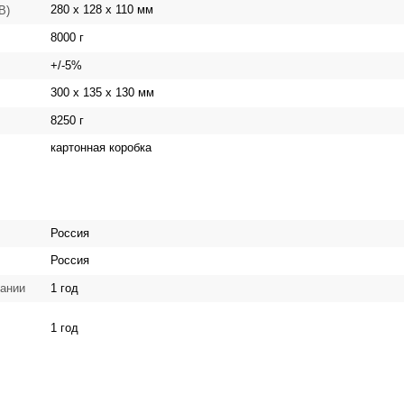
280 х 128 х 110 мм
 В)
8000 г
+/-5%
300 x 135 x 130 мм
8250 г
картонная коробка
Россия
Россия
1 год
вании
1 год