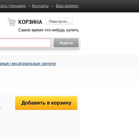
рать тренажер
Контакты
Ваш кабинет
КОРЗИНА
Пока пусто...
Самое время что-нибудь купить
рные гексагональные гантели
Добавить в корзину
.