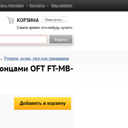
рать тренажер
Контакты
Ваш кабинет
КОРЗИНА
Пока пусто...
Самое время что-нибудь купить
→
Рукояти, ручки, тяги для тренажеров
 концами OFT FT-MB-
Добавить в корзину
.