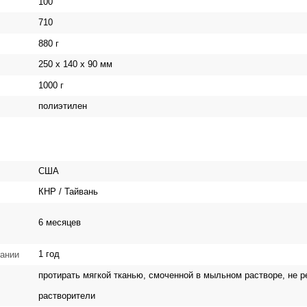
100
710
880 г
250 x 140 x 90 мм
1000 г
полиэтилен
США
КНР / Тайвань
6 месяцев
1 год
вании
протирать мягкой тканью, смоченной в мыльном растворе, не 
растворители