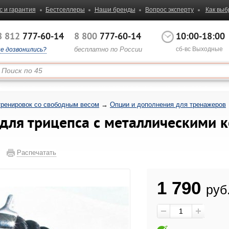
с и гарантия
Бестселлеры
Наши бренды
Вопрос эксперту
Как выб
8 812
777-60-14
8 800
777-60-14
10:00-18:00
бесплатно по России
сб-вс Выходные
не дозвонились?
тренировок со свободным весом
→
Опции и дополнения для тренажеров
) для трицепса с металлическими
Распечатать
1 790
руб