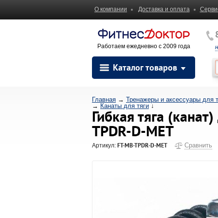
О компании
Доставка и оплата
Серви
Работаем ежедневно с 2009 года
Каталог товаров
Главная
→
Тренажеры и аксессуары для 
→
Канаты для тяги
↓
Гибкая тяга (канат
TPDR-D-MET
FT-MB-TPDR-D-MET
Сравнить
Артикул: