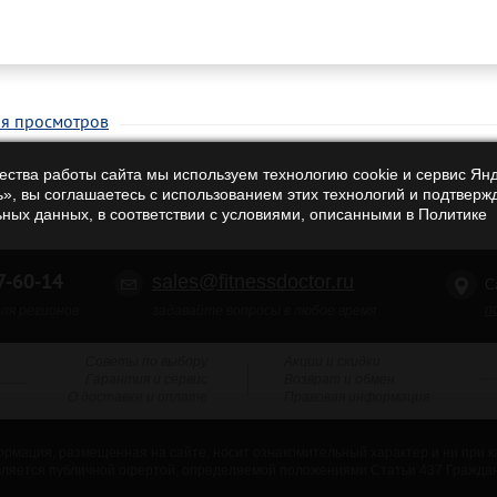
ия просмотров
чества работы сайта мы используем технологию cookie и сервис Ян
», вы соглашаетесь с использованием этих технологий и подтверж
ьных данных, в соответствии с условиями, описанными в Политике
-60-14
sales@fitnessdoctor.ru
С
п
ля регионов
задавайте вопросы в любое время
Советы по выбору
Акции и скидки
Гарантия и сервис
Возврат и обмен
О доставке и оплате
Правовая информация
рмация, размещенная на сайте, носит ознакомительный характер и ни при к
вляется публичной офертой, определяемой положениями Статьи 437 Граждан