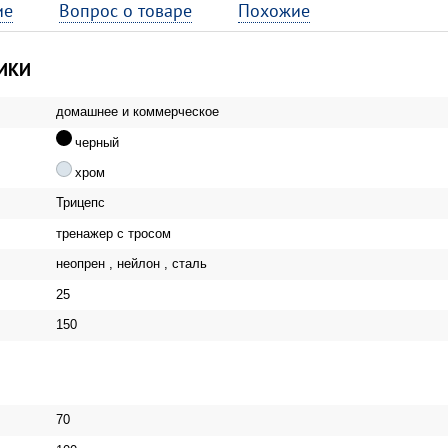
ие
Вопрос о товаре
Похожие
ИКИ
домашнее и коммерческое
черный
хром
Трицепс
тренажер с тросом
неопрен , нейлон , сталь
25
150
70