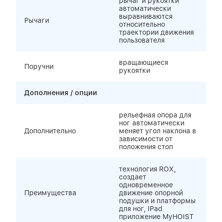
рычаг и рукоятки
автоматически
выравниваются
Рычаги
относительно
траектории движения
пользователя
вращающиеся
Поручни
рукоятки
Дополнения / опции
рельефная опора для
ног автоматически
Дополнительно
меняет угол наклона в
зависимости от
положения стоп
технология ROX,
создает
одновременное
Преимущества
движение опорной
подушки и платформы
для ног, IPad
приложение MyHOIST