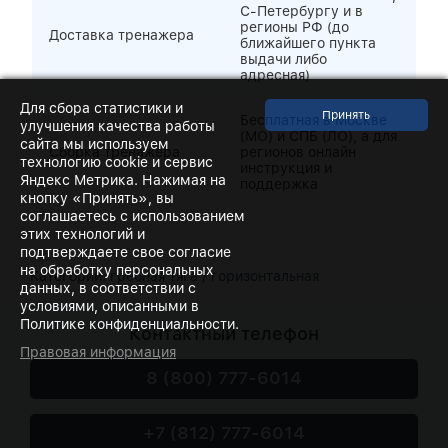
С-Петербургу и в
регионы РФ (до
Доставка тренажера
ближайшего пункта
выдачи либо
адресная)
Для сбора статистики и
Бесплатная в Москве
улучшения качества работы
(МО) и СПБ (ЛО), а для
сайта мы используем
Сборка тренажера
регионов онлайн
технологию cookie и сервис
инструкция и
Яндекс Метрика. Нажимая на
поддержка
кнопку «Принять», вы
соглашаетесь с использованием
этих технологий и
подтверждаете свое согласие
на обработку персональных
Категории:
гребная тяга / горизонтальная
данных, в соответствии с
условиями, описанными в
Политике конфиденциальности.
Контактный телефон
Правовая информация
8 (800) 777-6014
+7 (812) 777-6014