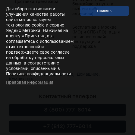
Доставка тренажера
ближайшего пункта
Для сбора статистики и
выдачи либо
адресная)
улучшения качества работы
сайта мы используем
технологию cookie и сервис
Бесплатная в Москве
Яндекс Метрика. Нажимая на
(МО) и СПБ (ЛО), а для
кнопку «Принять», вы
Сборка тренажера
регионов онлайн
соглашаетесь с использованием
инструкция и
поддержка
этих технологий и
подтверждаете свое согласие
на обработку персональных
данных, в соответствии с
условиями, описанными в
Политике конфиденциальности.
Категории:
Электромагнитные,
Домашние,
Компактные
Правовая информация
Контактный телефон
8 (800) 777-6014
+7 (812) 777-6014