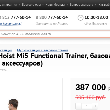
с и гарантия
Бестселлеры
Наши бренды
Вопрос эксперту
Как выб
8 812
777-60-14
8 800
777-60-14
10:00-18:00
бесплатно по России
сб-вс Выходные
не дозвонились?
станции
→
Мультистанции с весовым стеком
↓
oist Mi5 Functional Trainer, базо
. аксессуаров)
тать
387 000
505 190
руб.