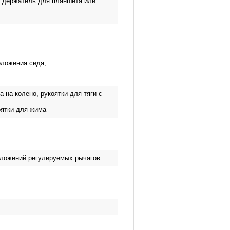
й держатель для планшета или
оложения сидя;
а на колено, рукоятки для тяги с
оятки для жима
положений регулируемых рычагов