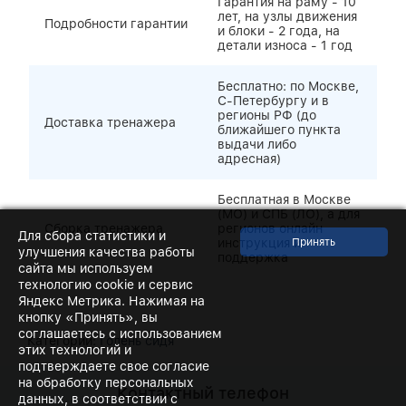
Гарантия на раму - 10
лет, на узлы движения
Подробности гарантии
и блоки - 2 года, на
детали износа - 1 год
Бесплатно: по Москве,
С-Петербургу и в
регионы РФ (до
Доставка тренажера
ближайшего пункта
выдачи либо
адресная)
Бесплатная в Москве
(МО) и СПБ (ЛО), а для
Сборка тренажера
регионов онлайн
Для сбора статистики и
инструкция и
улучшения качества работы
поддержка
сайта мы используем
технологию cookie и сервис
Яндекс Метрика. Нажимая на
кнопку «Принять», вы
соглашаетесь с использованием
Категории:
Голень сидя
этих технологий и
подтверждаете свое согласие
на обработку персональных
Контактный телефон
данных, в соответствии с