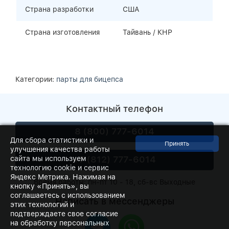
Страна разработки
США
Страна изготовления
Тайвань / КНР
Категории:
парты для бицепса
Контактный телефон
8 (800) 777-6014
Для сбора статистики и
улучшения качества работы
+7 (812) 777-6014
сайта мы используем
технологию cookie и сервис
Яндекс Метрика. Нажимая на
Время работы: пн-пт 10 - 18, сб-вс Выходные
кнопку «Принять», вы
соглашаетесь с использованием
Написать в мессенджеры
этих технологий и
подтверждаете свое согласие
на обработку персональных