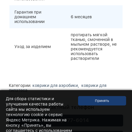
Гарантия при
домашнем
6 месяцев
использовании
протирать мягкой
тканью, смоченной в
мыльном растворе, не
Уход за изделием
рекомендуется
использовать
растворители
Категории:
коврики для аэробики,
коврики для
пилатеса
Для сбора статистики и
улучшения качества работы
Контактный телефон
сайта мы используем
технологию cookie и сервис
8 (800) 777-6014
Яндекс Метрика. Нажимая на
кнопку «Принять», вы
соглашаетесь с использованием