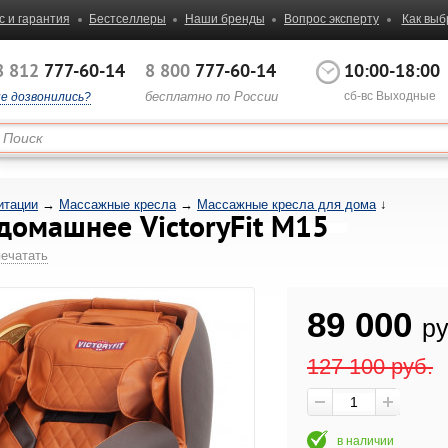
с и гарантия
Бестселлеры
Наши бренды
Вопрос эксперту
Как выб
8 812
777-60-14
8 800
777-60-14
10:00-18:00
бесплатно по России
сб-вс Выходные
не дозвонились?
итации
→
Массажные кресла
→
Массажные кресла для дома
↓
домашнее VictoryFit M15
ечатать
89 000
ру
127 100
руб.
в наличии