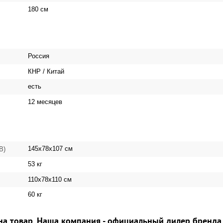
180 см
Россия
КНР / Китай
есть
12 месяцев
145x78x107 см
 В)
53 кг
110x78x110 см
60 кг
на товар. Наша компания - официальный дилер бренда