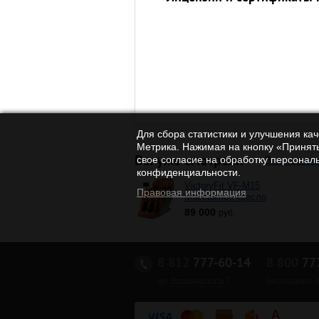
Для сбора статистики и улучшения ка
Метрика. Нажимая на кнопку «Принять
Вы уже смотрели
Вся истор
свое согласие на обработку персонал
конфиденциальности.
VictoryFit VF-M15
Правовая информация
Массажное кресло
89 000
руб.
8 812
777-60-14
8 800
777
не дозвонились?
бесплатно д