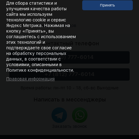
Для сбора статистики и
улучшения качества работы
сайта мы используем
технологию cookie и сервис
Яндекс Метрика. Нажимая на
Категории:
Рамы для приседов
кнопку «Принять», вы
соглашаетесь с использованием
этих технологий и
Контактный телефон
подтверждаете свое согласие
на обработку персональных
8 (800) 777-6014
данных, в соответствии с
условиями, описанными в
Политике конфиденциальности.
+7 (812) 777-6014
Правовая информация
Время работы: пн-пт 10 - 18, сб-вс Выходные
Написать в мессенджеры
Заказать звонок