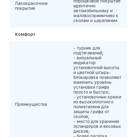
порошковое покрытие
Лакокрасочное
идентично
покрытие
автомобильному и
маловосприимчиво к
сколам и царапинам
Комфорт
- турник для
подтягиваний;
- визуальный
индикатор
установочной высоты
и цветной штырь-
блокировка позволяют
изменить уровень
установки грифа
просто и быстро;
- установочные крюки
из высокоплотного
Преимущества
полиэтилена для
защиты грифа от
сколов;
- место для хранения
эспандеров и весовых
дисков;
- более десятка