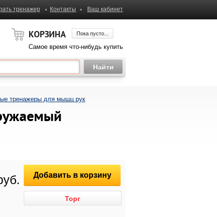
рать тренажер
Контакты
Ваш кабинет
КОРЗИНА
Пока пусто...
Самое время что-нибудь купить
ые тренажеры для мышц рук
гружаемый
Добавить в корзину
руб.
Торг