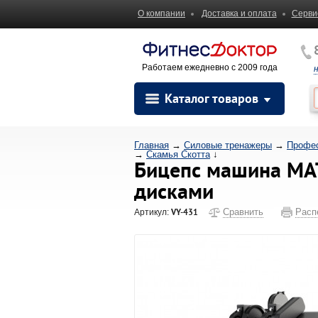
О компании
Доставка и оплата
Серви
Работаем ежедневно с 2009 года
Каталог товаров
Главная
→
Силовые тренажеры
→
Профес
→
Скамья Скотта
↓
Бицепс машина MAT
дисками
VY-431
Сравнить
Расп
Артикул: