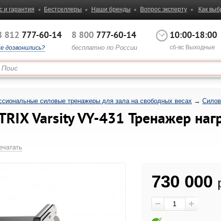
с и гарантия
Бестселлеры
Наши бренды
Вопрос эксперту
Как выб
8 812
777-60-14
8 800
777-60-14
10:00-18:00
бесплатно по России
сб-вс Выходные
не дозвонились?
сиональные силовые тренажеры для зала на свободных весах
→
Силов
RIX Varsity VY-431 Тренажер на
ечатать
730 000