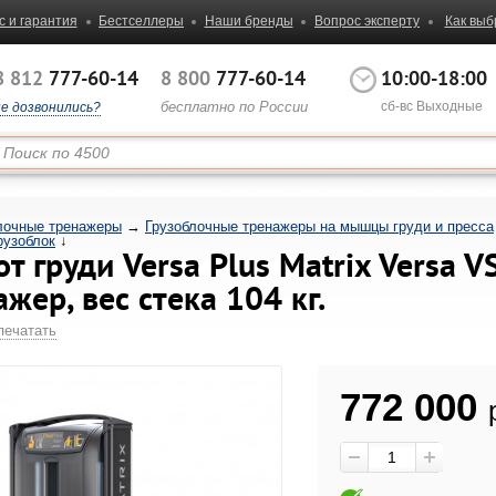
с и гарантия
Бестселлеры
Наши бренды
Вопрос эксперту
Как выб
8 812
777-60-14
8 800
777-60-14
10:00-18:00
бесплатно по России
сб-вс Выходные
не дозвонились?
лочные тренажеры
→
Грузоблочные тренажеры на мышцы груди и пресса
рузоблок
↓
 груди Versa Plus Matrix Versa V
жер, вес стека 104 кг.
печатать
772 000