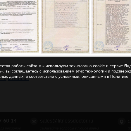
чества работы сайта мы используем технологию cookie и сервис Ян
», вы соглашаетесь с использованием этих технологий и подтверж
ьных данных, в соответствии с условиями, описанными в Политике
ия просмотров
-60-14
sales@fitnessdoctor.ru
С
п
ля регионов
задавайте вопросы в любое время