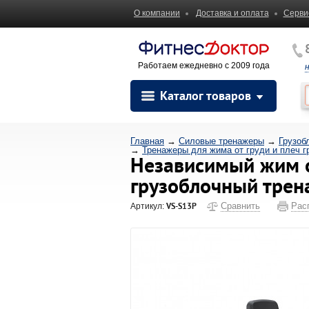
О компании
Доставка и оплата
Серви
Работаем ежедневно с 2009 года
Каталог товаров
Главная
→
Силовые тренажеры
→
Грузоб
→
Тренажеры для жима от груди и плеч г
Независимый жим от
грузоблочный трена
VS-S13P
Сравнить
Рас
Артикул: