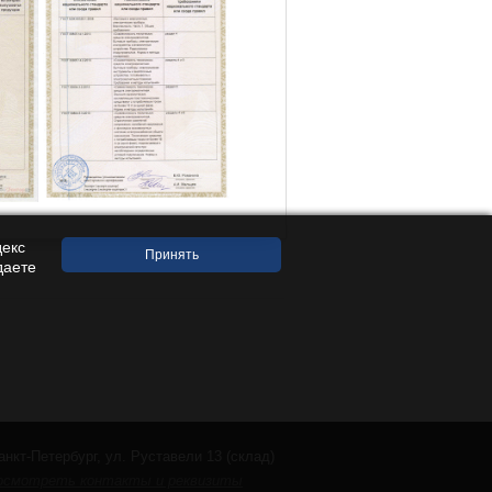
декс
даете
анкт-Петербург, ул. Руставели 13 (склад)
осмотреть контакты и реквизиты