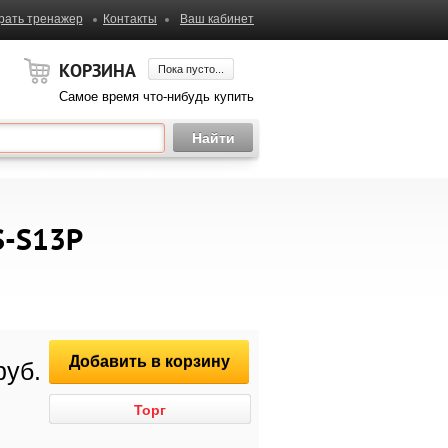
рать тренажер
Контакты
Ваш кабинет
КОРЗИНА
Пока пусто...
Самое время что-нибудь купить
S-S13P
Добавить в корзину
руб.
Торг