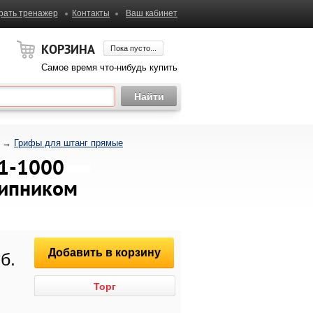
рать тренажер
Контакты
Ваш кабинет
КОРЗИНА
Пока пусто...
Самое время что-нибудь купить
→
Грифы для штанг прямые
01-1000
шипником
Добавить в корзину
б.
Торг