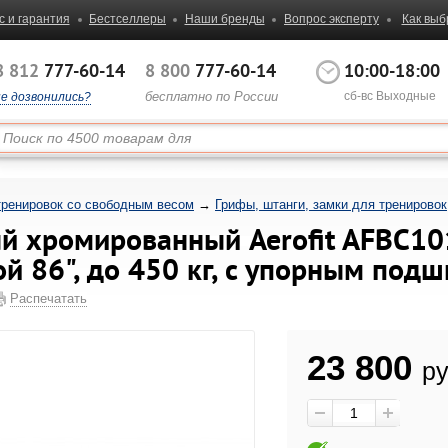
с и гарантия
Бестселлеры
Наши бренды
Вопрос эксперту
Как выб
8 812
777-60-14
8 800
777-60-14
10:00-18:00
бесплатно по России
сб-вс Выходные
не дозвонились?
тренировок со свободным весом
→
Грифы, штанги, замки для тренировок
й хромированный Aerofit AFBC1
й 86", до 450 кг, с упорным под
Распечатать
23 800
ру