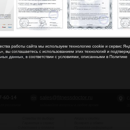
чества работы сайта мы используем технологию cookie и сервис Ян
», вы соглашаетесь с использованием этих технологий и подтверж
ия просмотров
ьных данных, в соответствии с условиями, описанными в Политике
-60-14
sales@fitnessdoctor.ru
С
п
ля регионов
задавайте вопросы в любое время
Советы по выбору
Акции и скидки
Гарантия и сервис
Возврат и обмен
О доставке и оплате
Правовая информация