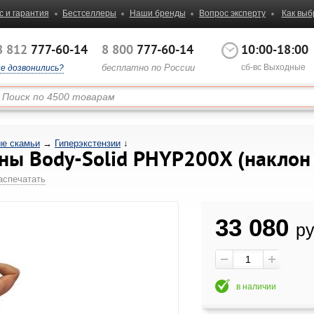
с и гарантия
Бестселлеры
Наши бренды
Вопрос эксперту
Как выб
8 812
777-60-14
8 800
777-60-14
10:00-18:00
бесплатно по России
сб-вс Выходные
не дозвонились?
е скамьи
→
Гиперэкстензии
↓
ины Body-Solid PHYP200X (наклон
аспечатать
33 080
ру
в наличии