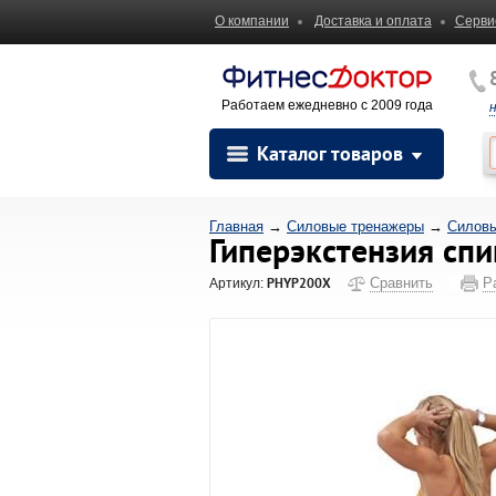
О компании
Доставка и оплата
Серви
Работаем ежедневно с 2009 года
Каталог товаров
Главная
→
Силовые тренажеры
→
Силовы
Гиперэкстензия сп
PHYP200X
Сравнить
Р
Артикул: