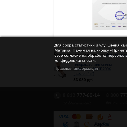
Для сбора статистики и улучшения ка
Метрика. Нажимая на кнопку «Принять
Вы уже смотрели
Вся истор
свое согласие на обработку персонал
конфиденциальности.
Гиперэкстензия спины
Правовая информация
Body-Solid PHYP200X
(наклон 45°)
33 080
руб.
8 812
777-60-14
8 800
777
не дозвонились?
бесплатно д