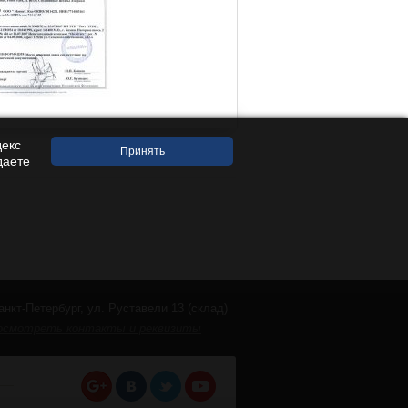
декс
даете
анкт-Петербург, ул. Руставели 13 (склад)
осмотреть контакты и реквизиты