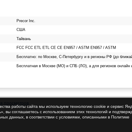
Precor Inc.
США
Тайвань
FCC FCC ETL ETL CE CE EN957 / ASTM EN957 / ASTM
Бесплатно: по Москве, С-Петербургу и в регионы РФ (до ближа
Бесплатная в Москве (МО) и СПБ (ЛО), а для регионов онлайн 
ия просмотров
чества работы сайта мы используем технологию cookie и сервис Ян
», вы соглашаетесь с использованием этих технологий и подтверж
ьных данных, в соответствии с условиями, описанными в Политике