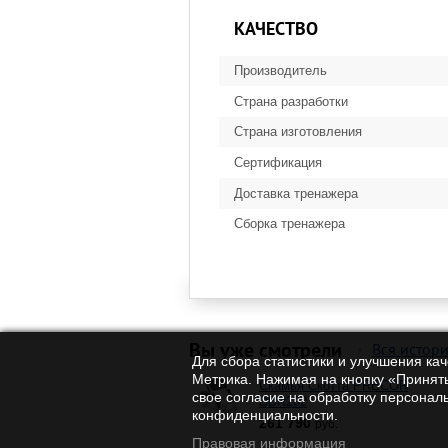
КАЧЕСТВО
Производитель
Страна разработки
Страна изготовления
Сертификация
Доставка тренажера
Сборка тренажера
Вы уже смотрели
Вся истор
Для сбора статистики и улучшения ка
Метрика. Нажимая на кнопку «Принять
Скамья Скотта PRECOR
свое согласие на обработку персонал
DBR202
конфиденциальности.
261 790
руб.
Правовая информация