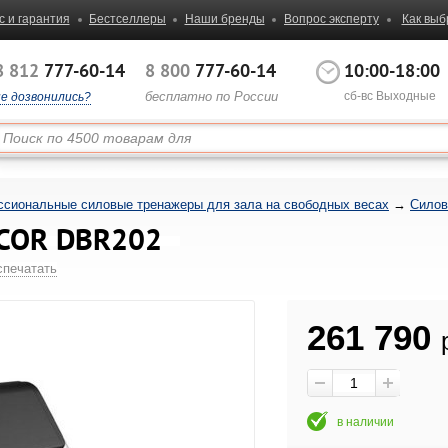
с и гарантия
Бестселлеры
Наши бренды
Вопрос эксперту
Как выб
8 812
777-60-14
8 800
777-60-14
10:00-18:00
бесплатно по России
сб-вс Выходные
не дозвонились?
сиональные силовые тренажеры для зала на свободных весах
→
Силов
ECOR DBR202
спечатать
261 790
в наличии