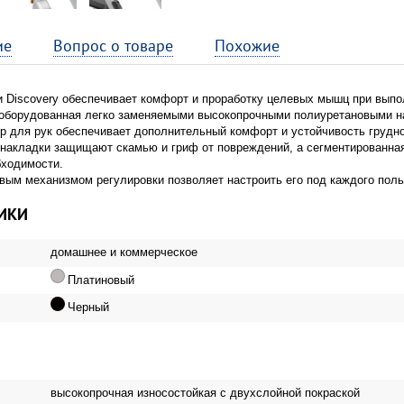
ие
Вопрос о товаре
Похожие
и Discovery обеспечивает комфорт и проработку целевых мышц при вып
, оборудованная легко заменяемыми высокопрочными полиуретановыми н
 для рук обеспечивает дополнительный комфорт и устойчивость грудно
накладки защищают скамью и гриф от повреждений, а сегментированная
бходимости.
ым механизмом регулировки позволяет настроить его под каждого поль
ИКИ
домашнее и коммерческое
Платиновый
Черный
высокопрочная износостойкая с двухслойной покраской