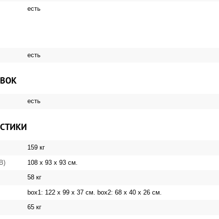
есть
есть
ОВОК
есть
ИСТИКИ
159 кг
108 х 93 х 93 см.
 В)
58 кг
box1: 122 х 99 х 37 см. box2: 68 х 40 х 26 см.
65 кг