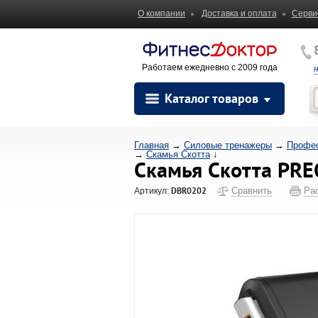
О компании
Доставка и оплата
Серви
Работаем ежедневно с 2009 года
Каталог товаров
Главная
→
Силовые тренажеры
→
Профес
→
Скамья Скотта
↓
Скамья Скотта PR
DBR0202
Сравнить
Ра
Артикул: