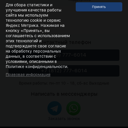
Для сбора статистики и
улучшения качества работы
сайта мы используем
технологию cookie и сервис
Яндекс Метрика. Нажимая на
Категории:
пресс-машины
кнопку «Принять», вы
соглашаетесь с использованием
этих технологий и
Контактный телефон
подтверждаете свое согласие
на обработку персональных
8 (800) 777-6014
данных, в соответствии с
условиями, описанными в
Политике конфиденциальности.
+7 (812) 777-6014
Правовая информация
Время работы: пн-пт 10 - 18, сб-вс Выходные
Написать в мессенджеры
Заказать звонок