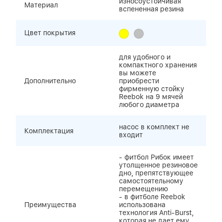
износоустойчивая
Материал
вспененная резина
Цвет покрытия
для удобного и
компактного хранения
вы можете
Дополнительно
приобрести
фирменную стойку
Reebok на 9 мячей
любого диаметра
насос в комплект не
Комплектация
входит
- фитбол Рибок имеет
утолщенное резиновое
дно, препятствующее
самостоятельному
перемещению
- в фитболе Reebok
Преимущества
использована
технология Anti-Burst,
которая не дает ему