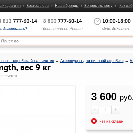
с и гарантия
Бестселлеры
Наши бренды
Вопрос эксперту
Как выб
8 812
777-60-14
8 800
777-60-14
10:00-18:00
бесплатно по России
сб-вс Выходные
не дозвонились?
овок - аэробика йога пилатес
→
Аксессуары для силовой аэробики
→
Б
gth, вес 9 кг
аспечатать
3 600
руб
нет на складе