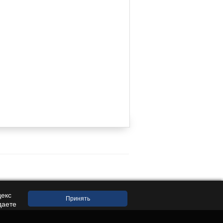
декс
даете