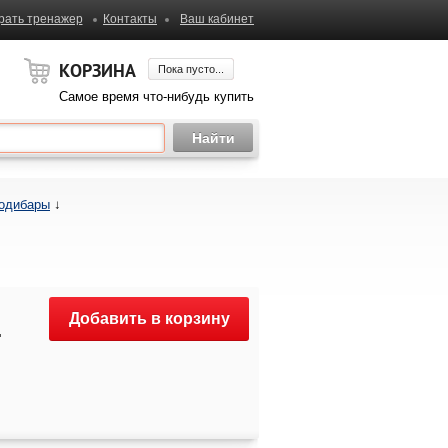
рать тренажер
Контакты
Ваш кабинет
КОРЗИНА
Пока пусто...
Самое время что-нибудь купить
одибары
↓
Добавить в корзину
.