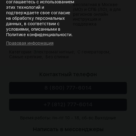
соглашаетесь с использованием
Бесплатная в Москве
этих технологий и
(МО) и СПБ (ЛО), а для
подтверждаете свое согласие
Сборка тренажера
регионов онлайн
на обработку персональных
инструкция и
данных, в соответствии с
поддержка
условиями, описанными в
Политике конфиденциальности.
Правовая информация
Категории:
Электромагнитные,
С генератором,
Самые крепкие,
Без спинки
Контактный телефон
8 (800) 777-6014
+7 (812) 777-6014
Время работы: пн-пт 10 - 18, сб-вс Выходные
Написать в мессенджеры