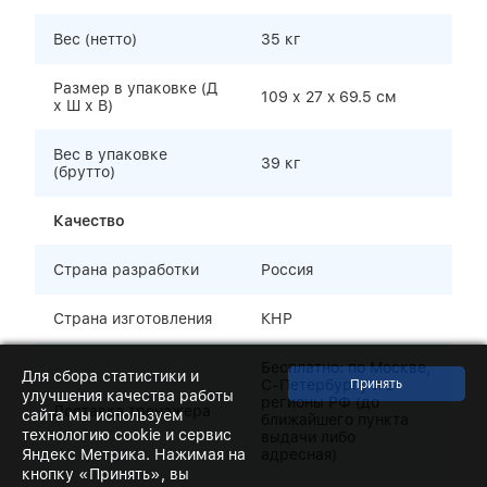
Вес (нетто)
35 кг
Размер в упаковке (Д
109 х 27 x 69.5 см
х Ш х В)
Вес в упаковке
39 кг
(брутто)
Качество
Страна разработки
Россия
Страна изготовления
КНР
Бесплатно: по Москве,
Для сбора статистики и
С-Петербургу и в
улучшения качества работы
регионы РФ (до
Доставка тренажера
сайта мы используем
ближайшего пункта
технологию cookie и сервис
выдачи либо
Яндекс Метрика. Нажимая на
адресная)
кнопку «Принять», вы