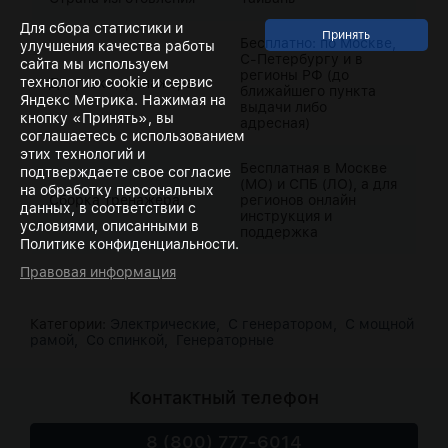
Для сбора статистики и
Бесплатно: по Москве,
улучшения качества работы
С-Петербургу и в
сайта мы используем
регионы РФ (до
технологию cookie и сервис
Доставка тренажера
ближайшего пункта
Яндекс Метрика. Нажимая на
выдачи либо
кнопку «Принять», вы
адресная)
соглашаетесь с использованием
этих технологий и
Бесплатная в Москве
подтверждаете свое согласие
(МО) и СПБ (ЛО), а для
на обработку персональных
Сборка тренажера
регионов онлайн
данных, в соответствии с
инструкция и
условиями, описанными в
поддержка
Политике конфиденциальности.
Правовая информация
Категории:
Электрические,
С генератором,
С мощной
рамой,
Со спинкой,
Генераторные
Контактный телефон
8 (800) 777-6014