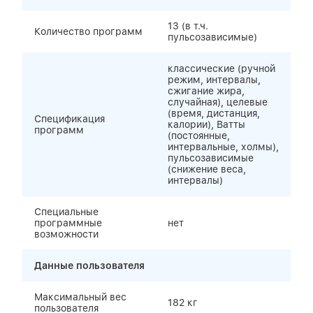
13 (в т.ч.
Количество программ
пульсозависимые)
классические (ручной
режим, интервалы,
сжигание жира,
случайная), целевые
(время, дистанция,
Спецификация
калории), Ватты
программ
(постоянные,
интервальные, холмы),
пульсозависимые
(снижение веса,
интервалы)
Специальные
программные
нет
возможности
Данные пользователя
Максимальный вес
182 кг
пользователя